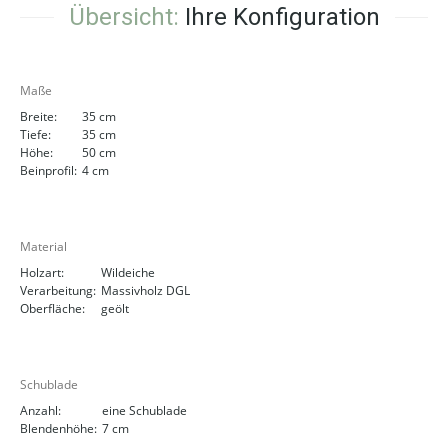
Übersicht:
Ihre Konfiguration
Maße
Breite:
35 cm
Tiefe:
35 cm
Höhe:
50 cm
Beinprofil:
4 cm
Material
Holzart:
Wildeiche
Verarbeitung:
Massivholz DGL
Oberfläche:
geölt
Schublade
Anzahl:
eine Schublade
Blendenhöhe:
7 cm