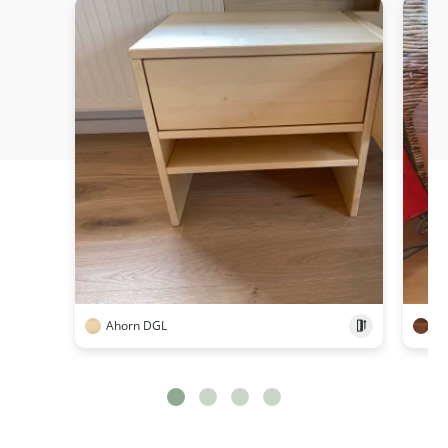
Ahorn DGL
N