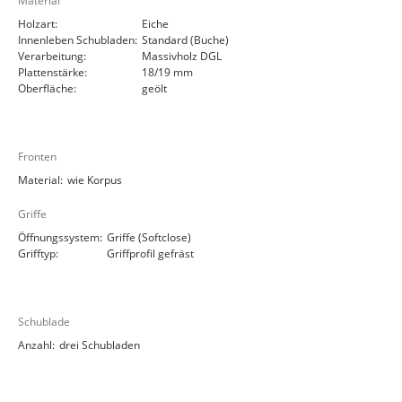
Material
Holzart:
Eiche
Innenleben Schubladen:
Standard (Buche)
Verarbeitung:
Massivholz DGL
Plattenstärke:
18/19 mm
Oberfläche:
geölt
Fronten
Material:
wie Korpus
Griffe
Öffnungssystem:
Griffe (Softclose)
Grifftyp:
Griffprofil gefräst
Schublade
Anzahl:
drei Schubladen