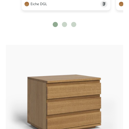
Eiche DGL
Ei