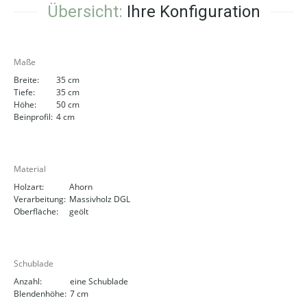
Übersicht:
Ihre Konfiguration
Maße
Breite:
35 cm
Tiefe:
35 cm
Höhe:
50 cm
Beinprofil:
4 cm
Material
Holzart:
Ahorn
Verarbeitung:
Massivholz DGL
Oberfläche:
geölt
Schublade
Anzahl:
eine Schublade
Blendenhöhe:
7 cm