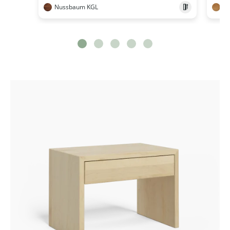
Nussbaum KGL
Ei