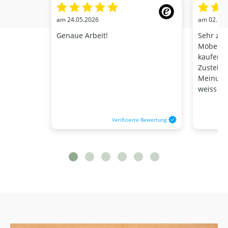
am 24.05.2026
am 02.10.
Genaue Arbeit!
Sehr zuf
Möbelstü
kaufen, 
Zustelld
Meinung 
weiss da
Verifizierte Bewertung