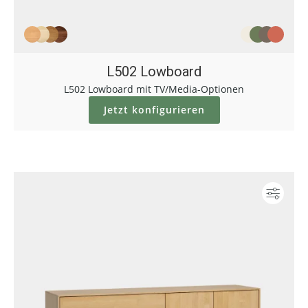
L502 Lowboard
L502 Lowboard mit TV/Media-Optionen
Jetzt konfigurieren
Konf