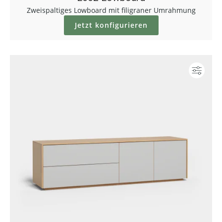
Zweispaltiges Lowboard mit filigraner Umrahmung
Jetzt konfigurieren
Konf