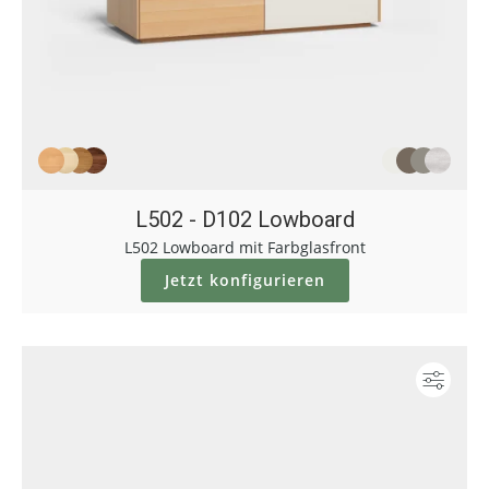
L502 - D102 Lowboard
L502 Lowboard mit Farbglasfront
Jetzt konfigurieren
Konf