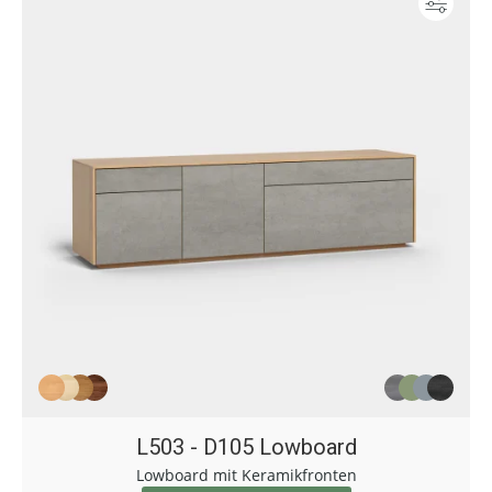
Konf
L503 - D105 Lowboard
Lowboard mit Keramikfronten