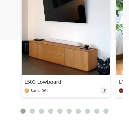
L503 Lowboard
L10
Buche DGL
N