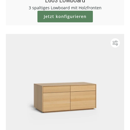
L603 Lowboard
3 spaltiges Lowboard mit Holzfronten
Jetzt konfigurieren
Konf