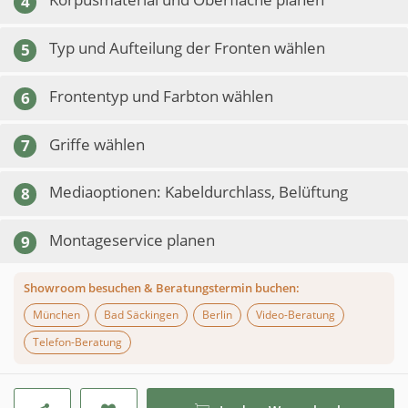
4
Typ und Aufteilung der Fronten wählen
5
Frontentyp und Farbton wählen
6
Griffe wählen
7
Mediaoptionen: Kabeldurchlass, Belüftung
8
Montageservice planen
9
Showroom besuchen & Beratungstermin buchen:
München
Bad Säckingen
Berlin
Video-Beratung
Telefon-Beratung