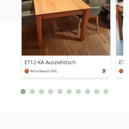
ET12-KA Ausziehtisch
ET1
Kirschbaum DGL
Ki