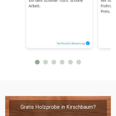
Ein sehr schöner Tisch. Schöne
Wir habe
Arbeit.
Frohraum
Preis.
Verifizierte Bewertung
Gratis Holzprobe in Kirschbaum?