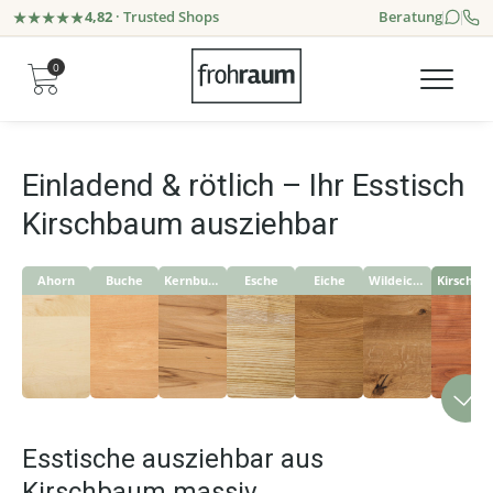
4,82
· Trusted Shops
Beratung
0
Einladend & rötlich – Ihr Esstisch
Kirschbaum ausziehbar
Ahorn
Buche
Kernbuche
Esche
Eiche
Wildeiche
Kirschbaum
Esstische ausziehbar aus
Kirschbaum massiv