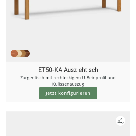
ET50-KA Ausziehtisch
Zargentisch mit rechteckigem U-Beinprofil und
Kulissenauszug
Jetzt konfigurieren
Konf