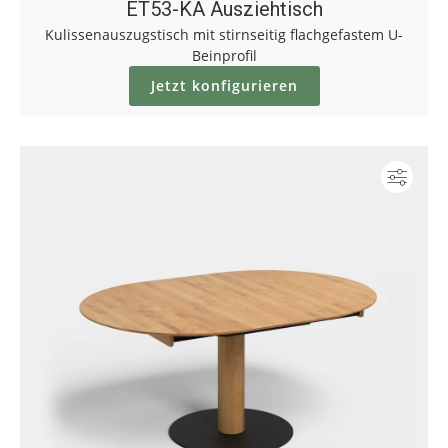
ET53-KA Ausziehtisch
Kulissenauszugstisch mit stirnseitig flachgefastem U-
Beinprofil
Jetzt konfigurieren
Konf