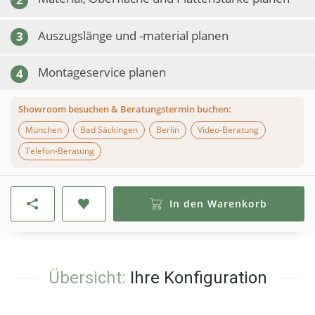
Auszugslänge und -material planen
3
Montageservice planen
4
Showroom besuchen & Beratungstermin buchen:
München
Bad Säckingen
Berlin
Video-Beratung
Telefon-Beratung
In den Warenkorb
Übersicht:
Ihre Konfiguration