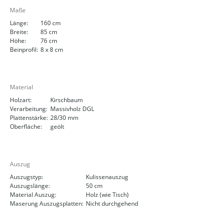
Maße
Länge:
160 cm
Breite:
85 cm
Höhe:
76 cm
Beinprofil:
8 x 8 cm
Material
Holzart:
Kirschbaum
Verarbeitung:
Massivholz DGL
Plattenstärke:
28/30 mm
Oberfläche:
geölt
Auszug
Auszugstyp:
Kulissenauszug
Auszugslänge:
50 cm
Material Auszug:
Holz (wie Tisch)
Maserung Auszugsplatten:
Nicht durchgehend