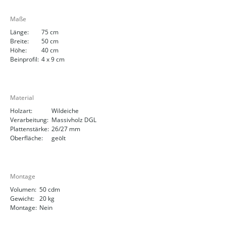
Maße
Länge:
75 cm
Breite:
50 cm
Höhe:
40 cm
Beinprofil:
4 x 9 cm
Material
Holzart:
Wildeiche
Verarbeitung:
Massivholz DGL
Plattenstärke:
26/27 mm
Oberfläche:
geölt
Montage
Volumen:
50 cdm
Gewicht:
20 kg
Montage:
Nein