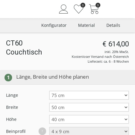
0
0
Konfigurator
Material
Details
CT60
€ 614,00
Couchtisch
Angemeldet bleiben
inkl. 20% MwSt.
Kostenloser Versand nach Österreich
Passwort vergessen?
Lieferzeit: ca. 6 - 8 Wochen
Neuer Kunde? Jetzt registrieren
Länge, Breite und Höhe planen
1
Länge
Breite
Höhe
Beinprofil
?