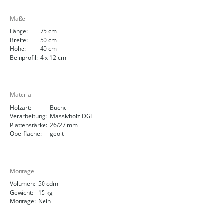
Maße
Länge:
75 cm
Breite:
50 cm
Höhe:
40 cm
Beinprofil:
4 x 12 cm
Material
Holzart:
Buche
Verarbeitung:
Massivholz DGL
Plattenstärke:
26/27 mm
Oberfläche:
geölt
Montage
Volumen:
50 cdm
Gewicht:
15 kg
Montage:
Nein