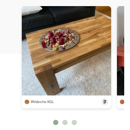
Wildeiche KGL
Ki