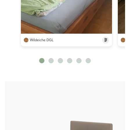
Wildeiche DGL
W