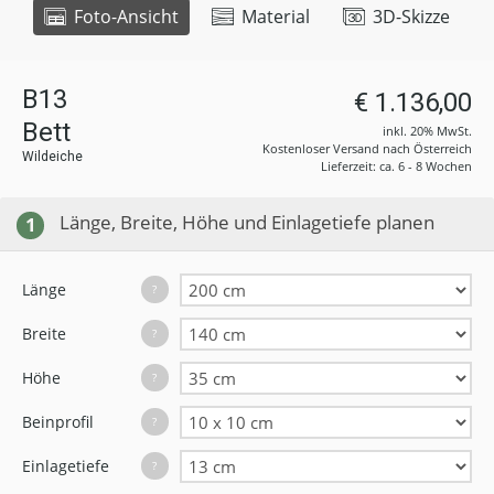
Foto-Ansicht
Material
3D-Skizze
B13
€ 1.136,00
Bett
inkl. 20% MwSt.
Kostenloser Versand nach Österreich
Wildeiche
Lieferzeit: ca. 6 - 8 Wochen
Länge, Breite, Höhe und Einlagetiefe planen
1
Länge
?
Breite
?
Höhe
?
Beinprofil
?
Einlagetiefe
?