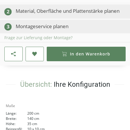
Material, Oberfläche und Plattenstärke planen
2
Montageservice planen
3
Frage zur Lieferung oder Montage?
In den Warenkorb
Übersicht:
Ihre Konfiguration
Maße
Länge:
200 cm
Breite:
140 cm
Höhe:
35 cm
Beinprofil:
10 x 10 cm