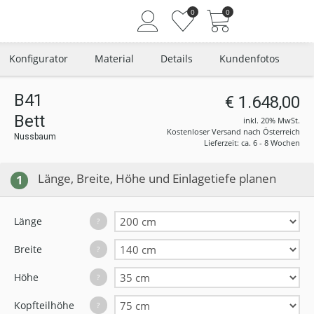
0
0
Konfigurator
Material
Details
Kundenfotos
B41
€ 1.648,00
Bett
Angemeldet bleiben
inkl. 20% MwSt.
Kostenloser Versand nach Österreich
Nussbaum
Passwort vergessen?
Lieferzeit: ca. 6 - 8 Wochen
Neuer Kunde? Jetzt registrieren
Länge, Breite, Höhe und Einlagetiefe planen
1
Länge
?
Breite
?
Höhe
?
Kopfteilhöhe
?