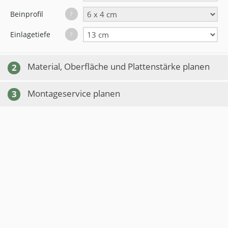
Beinprofil
?
Einlagetiefe
?
Material, Oberfläche und Plattenstärke planen
2
Montageservice planen
3