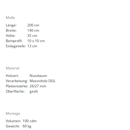
Maße
Länge:
200 cm
Breite:
140 cm
Höhe:
35 cm
Beinprofil:
10 x 10 cm
Einlagetiefe:
13 cm
Material
Holzart:
Nussbaum
Verarbeitung:
Massivholz DGL
Plattenstärke:
26/27 mm
Oberfläche:
geölt
Montage
Volumen:
100 cdm
Gewicht:
60 kg