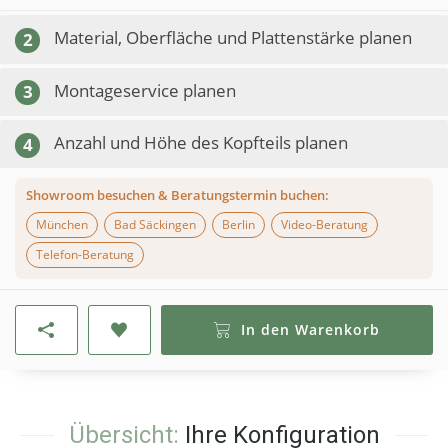
Material, Oberfläche und Plattenstärke planen
2
Montageservice planen
3
Anzahl und Höhe des Kopfteils planen
4
Showroom besuchen & Beratungstermin buchen:
München
Bad Säckingen
Berlin
Video-Beratung
Telefon-Beratung
In den Warenkorb
Übersicht:
Ihre Konfiguration