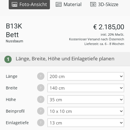
Foto-Ansicht
Material
3D-Skizze
B13K
€ 2.185,00
Bett
inkl. 20% MwSt.
Kostenloser Versand nach Österreich
Nussbaum
Lieferzeit: ca. 6 - 8 Wochen
Länge, Breite, Höhe und Einlagetiefe planen
1
Länge
?
Breite
?
Höhe
?
Beinprofil
?
Einlagetiefe
?