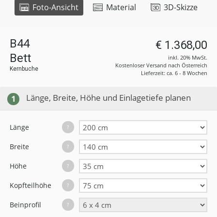
Foto-Ansicht
Material
3D-Skizze
B44
€ 1.368,00
Bett
inkl. 20% MwSt.
Kostenloser Versand nach Österreich
Kernbuche
Lieferzeit: ca. 6 - 8 Wochen
Länge, Breite, Höhe und Einlagetiefe planen
1
Länge
?
Breite
?
Höhe
?
Kopfteilhöhe
?
Beinprofil
?