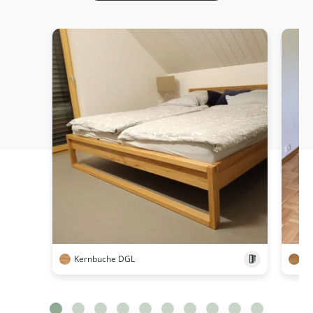
Kernbuche DGL
Ei