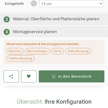
Einlagetiefe
?
Material, Oberfläche und Plattenstärke planen
2
Montageservice planen
3
Showroom besuchen & Beratungstermin buchen:
München
Bad Säckingen
Berlin
Video-Beratung
Telefon-Beratung
In den Warenkorb
Übersicht:
Ihre Konfiguration