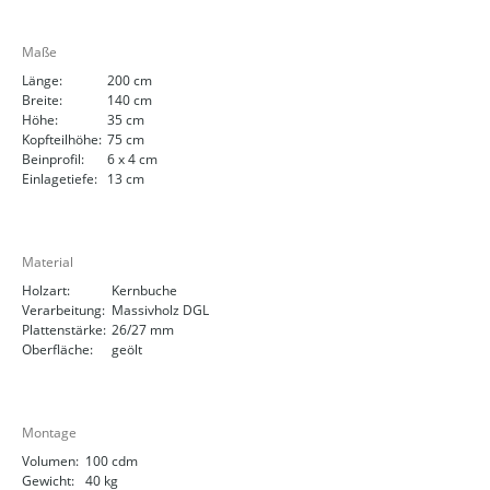
Maße
Länge:
200 cm
Breite:
140 cm
Höhe:
35 cm
Kopfteilhöhe:
75 cm
Beinprofil:
6 x 4 cm
Einlagetiefe:
13 cm
Material
Holzart:
Kernbuche
Verarbeitung:
Massivholz DGL
Plattenstärke:
26/27 mm
Oberfläche:
geölt
Montage
Volumen:
100 cdm
Gewicht:
40 kg