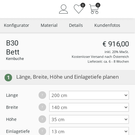
0
0
Konfigurator
Material
Details
Kundenfotos
B30
€ 916,00
Bett
Angemeldet bleiben
inkl. 20% MwSt.
Kostenloser Versand nach Österreich
Kernbuche
Passwort vergessen?
Lieferzeit: ca. 6 - 8 Wochen
Neuer Kunde? Jetzt registrieren
Länge, Breite, Höhe und Einlagetiefe planen
1
Länge
?
Breite
?
Höhe
?
Einlagetiefe
?