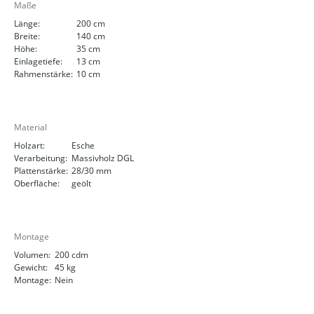
Maße
Länge:
200 cm
Breite:
140 cm
Höhe:
35 cm
Einlagetiefe:
13 cm
Rahmenstärke:
10 cm
Material
Holzart:
Esche
Verarbeitung:
Massivholz DGL
Plattenstärke:
28/30 mm
Oberfläche:
geölt
Montage
Volumen:
200 cdm
Gewicht:
45 kg
Montage:
Nein