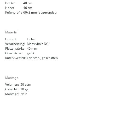
Breite:
40 cm
Höhe:
46 cm
Kufenprofil:
60x8 mm (abgerundet)
Material
Holzart:
Eiche
Verarbeitung:
Massivholz DGL
Plattenstärke:
40 mm
Oberfläche:
geölt
Kufen/Gestell:
Edelstahl, geschliffen
Montage
Volumen:
50 cdm
Gewicht:
10 kg
Montage:
Nein