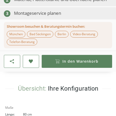
Montageservice planen
3
Showroom besuchen & Beratungstermin buchen:
München
Bad Säckingen
Berlin
Video-Beratung
Telefon-Beratung
In den Warenkorb
Übersicht:
Ihre Konfiguration
Maße
Länge:
80 cm