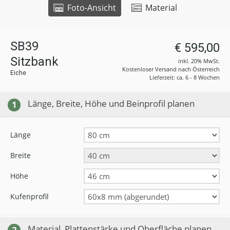
Foto-Ansicht
Material
SB39
€ 595,00
Sitzbank
inkl. 20% MwSt.
Kostenloser Versand nach Österreich
Eiche
Lieferzeit: ca. 6 - 8 Wochen
Länge, Breite, Höhe und Beinprofil planen
1
Länge
Breite
Höhe
Kufenprofil
Material, Plattenstärke und Oberfläche planen
2