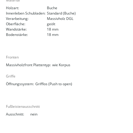
Material
Holzart:
Buche
Innenleben Schubladen:
Standard (Buche)
Verarbeitung:
Massivholz DGL
Oberfläche:
geölt
Wandstärke:
18 mm
Bodenstärke:
18 mm
Fronten
Massivholzfront Plattentyp:
wie Korpus
Griffe
Öffnungssystem:
Grifflos (Push to open)
Fußleistenausschnitt
Ausschnitt:
nein