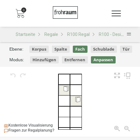
0
Startseite
Regale
R100 Regal
R100 - Design D113
Korpus
Spalte
Fach
Schublade
Tür
Ebene:
Hinzufügen
Entfernen
Anpassen
Modus:
Kostenlose Visualisierung
Fragen zur Regalplanung?