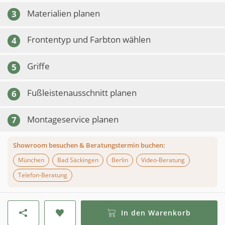
Materialien planen
3
Frontentyp und Farbton wählen
4
Griffe
5
Fußleistenausschnitt planen
6
Montageservice planen
7
Showroom besuchen & Beratungstermin buchen:
München
Bad Säckingen
Berlin
Video-Beratung
Telefon-Beratung
In den Warenkorb