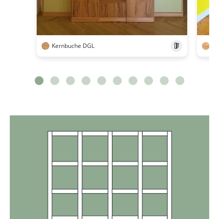
Kernbuche DGL
Bu