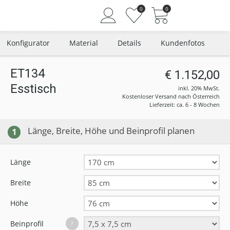
0
0
Konfigurator
Material
Details
Kundenfotos
ET134
€ 1.152,00
Esstisch
Angemeldet bleiben
inkl. 20% MwSt.
Kostenloser Versand nach Österreich
Passwort vergessen?
Lieferzeit: ca. 6 - 8 Wochen
Neuer Kunde? Jetzt registrieren
Länge, Breite, Höhe und Beinprofil planen
1
Länge
Breite
Höhe
Beinprofil
?