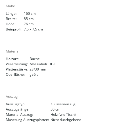
Maße
Länge:
160 cm
Breite:
85 cm
Höhe:
76 cm
Beinprofil:
7,5 x 7,5 cm
Material
Holzart:
Buche
Verarbeitung:
Massivholz DGL
Plattenstärke:
28/30 mm
Oberfläche:
geölt
Auszug
Auszugstyp:
Kulissenauszug
Auszugslänge:
50 cm
Material Auszug:
Holz (wie Tisch)
Maserung Auszugsplatten:
Nicht durchgehend