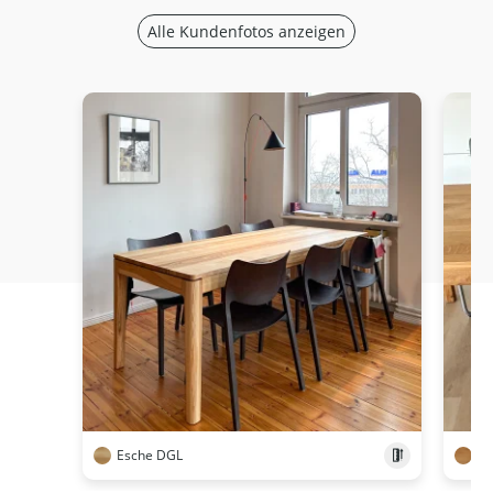
Alle Kundenfotos anzeigen
Esche DGL
Ei