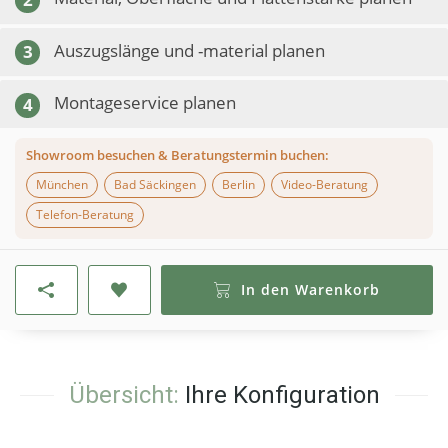
Auszugslänge und -material planen
3
Montageservice planen
4
Showroom besuchen & Beratungstermin buchen:
München
Bad Säckingen
Berlin
Video-Beratung
Telefon-Beratung
In den Warenkorb
Übersicht:
Ihre Konfiguration