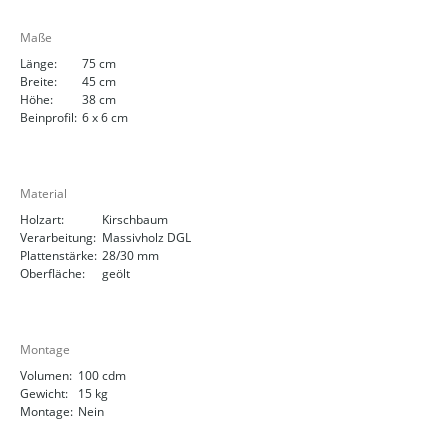
Maße
Länge:
75 cm
Breite:
45 cm
Höhe:
38 cm
Beinprofil:
6 x 6 cm
Material
Holzart:
Kirschbaum
Verarbeitung:
Massivholz DGL
Plattenstärke:
28/30 mm
Oberfläche:
geölt
Montage
Volumen:
100 cdm
Gewicht:
15 kg
Montage:
Nein