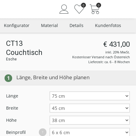
0
0
Konfigurator
Material
Details
Kundenfotos
CT13
€ 431,00
Couchtisch
Angemeldet bleiben
inkl. 20% MwSt.
Kostenloser Versand nach Österreich
Esche
Passwort vergessen?
Lieferzeit: ca. 6 - 8 Wochen
Neuer Kunde? Jetzt registrieren
Länge, Breite und Höhe planen
1
Länge
Breite
Höhe
Beinprofil
?