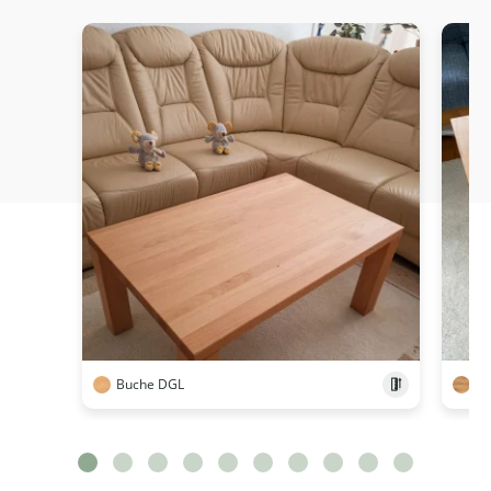
Buche DGL
Ke