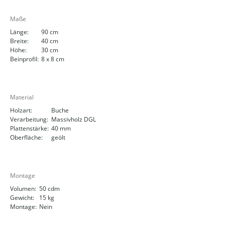
Maße
Länge:
90 cm
Breite:
40 cm
Höhe:
30 cm
Beinprofil:
8 x 8 cm
Material
Holzart:
Buche
Verarbeitung:
Massivholz DGL
Plattenstärke:
40 mm
Oberfläche:
geölt
Montage
Volumen:
50 cdm
Gewicht:
15 kg
Montage:
Nein