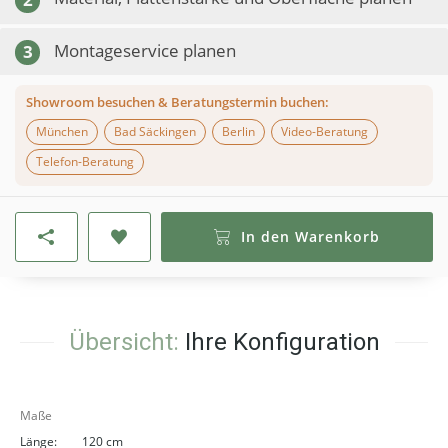
Montageservice planen
3
Showroom besuchen & Beratungstermin buchen:
München
Bad Säckingen
Berlin
Video-Beratung
Telefon-Beratung
In den Warenkorb
Übersicht:
Ihre Konfiguration
Maße
Länge:
120 cm