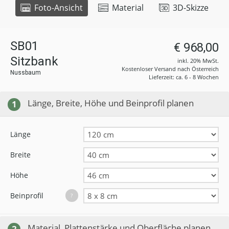
Foto-Ansicht
Material
3D-Skizze
SB01
€ 968,00
Sitzbank
inkl. 20% MwSt.
Kostenloser Versand nach Österreich
Nussbaum
Lieferzeit: ca. 6 - 8 Wochen
Länge, Breite, Höhe und Beinprofil planen
1
Länge
Breite
Höhe
Beinprofil
?
Material, Plattenstärke und Oberfläche planen
2