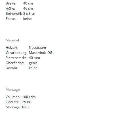
Breite:
40 cm
Höhe:
46 cm
Beinprofil:
8 x 8 cm
Extras:
keine
Material
Holzart:
Nussbaum
Verarbeitung:
Massivholz DGL
Plattenstärke:
40 mm
Oberfläche:
geölt
Distanz:
keine
Montage
Volumen:
100 cdm
Gewicht:
25 kg
Montage:
Nein