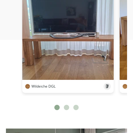
Wildeiche DGL
Ei