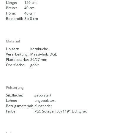
Länge:
120 cm
Breite:
40 cm
Höhe:
46 cm
Beinprofil:
8 x 8 cm
Material
Holzart:
Kernbuche
Verarbeitung:
Massivholz DGL
Plattenstärke:
26/27 mm
Oberfläche:
geölt
Polsterung
Sitzfläche:
gepolstert
Lehne:
ungepolstert
Bezugsmaterial:
Kunstleder
Farbe:
PG5 Sotega F5071191 Lichtgrau