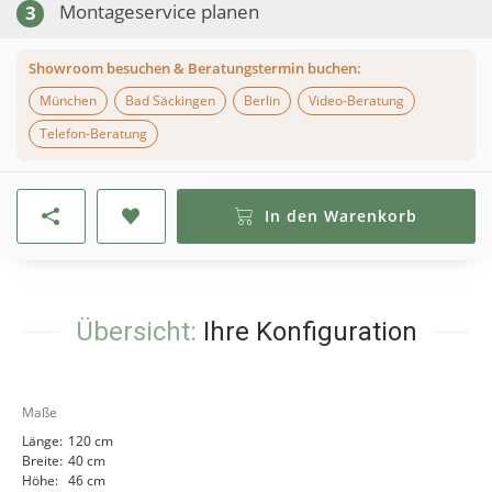
Montageservice planen
3
Showroom besuchen & Beratungstermin buchen:
München
Bad Säckingen
Berlin
Video-Beratung
Telefon-Beratung
In den Warenkorb
Übersicht:
Ihre Konfiguration
Maße
Länge:
120 cm
Breite:
40 cm
Höhe:
46 cm