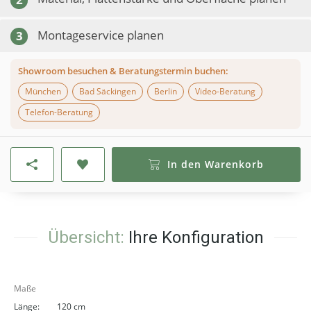
Montageservice planen
3
Showroom besuchen & Beratungstermin buchen:
München
Bad Säckingen
Berlin
Video-Beratung
Telefon-Beratung
In den Warenkorb
Übersicht:
Ihre Konfiguration
Maße
Länge:
120 cm