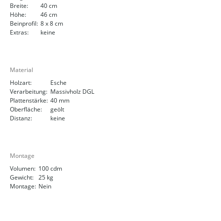
Breite:
40 cm
Höhe:
46 cm
Beinprofil:
8 x 8 cm
Extras:
keine
Material
Holzart:
Esche
Verarbeitung:
Massivholz DGL
Plattenstärke:
40 mm
Oberfläche:
geölt
Distanz:
keine
Montage
Volumen:
100 cdm
Gewicht:
25 kg
Montage:
Nein