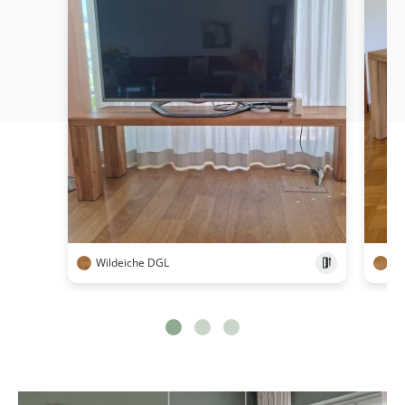
Wildeiche DGL
Ei