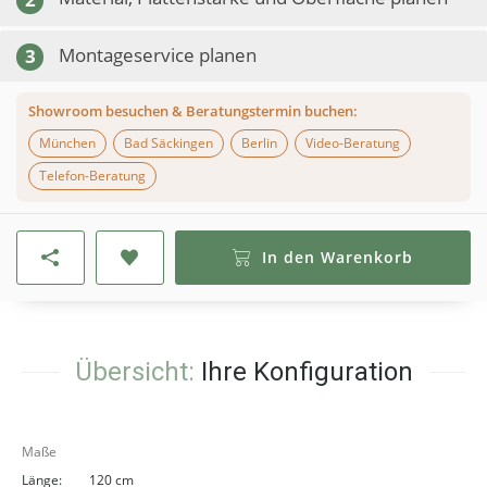
Montageservice planen
3
Showroom besuchen & Beratungstermin buchen:
München
Bad Säckingen
Berlin
Video-Beratung
Telefon-Beratung
In den Warenkorb
Übersicht:
Ihre Konfiguration
Maße
Länge:
120 cm