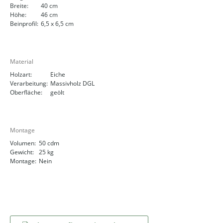
Breite:
40 cm
Höhe:
46 cm
Beinprofil:
6,5 x 6,5 cm
Material
Holzart:
Eiche
Verarbeitung:
Massivholz DGL
Oberfläche:
geölt
Montage
Volumen:
50 cdm
Gewicht:
25 kg
Montage:
Nein