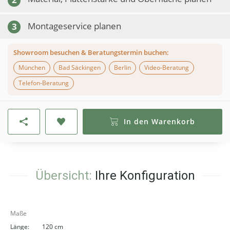
Montageservice planen
3
Showroom besuchen & Beratungstermin buchen:
München
Bad Säckingen
Berlin
Video-Beratung
Telefon-Beratung
In den Warenkorb
Übersicht:
Ihre Konfiguration
Maße
Länge:
120 cm