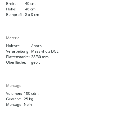
Breite:
40 cm
Höhe:
46 cm
Beinprofil:
8 x 8 cm
Material
Holzart:
Ahorn
Verarbeitung:
Massivholz DGL
Plattenstärke:
28/30 mm
Oberfläche:
geölt
Montage
Volumen:
100 cdm
Gewicht:
25 kg
Montage:
Nein