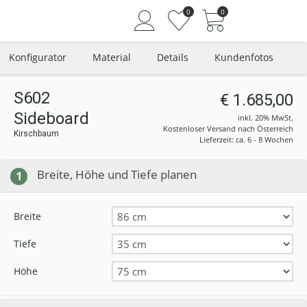
0
0
Konfigurator
Material
Details
Kundenfotos
S602
€ 1.685,00
Sideboard
Angemeldet bleiben
inkl. 20% MwSt.
Kostenloser Versand nach Österreich
Kirschbaum
Passwort vergessen?
Lieferzeit: ca. 6 - 8 Wochen
Neuer Kunde? Jetzt registrieren
Breite, Höhe und Tiefe planen
1
Breite
Tiefe
Höhe