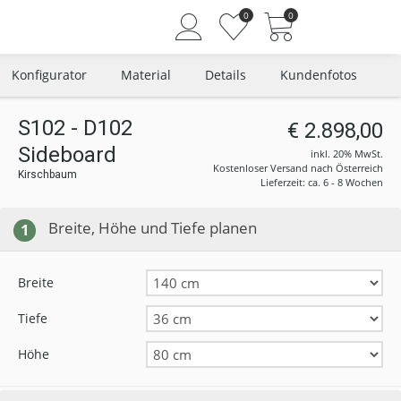
0
0
Konfigurator
Material
Details
Kundenfotos
S102 - D102
€ 2.898,00
Sideboard
Angemeldet bleiben
inkl. 20% MwSt.
Kostenloser Versand nach Österreich
Kirschbaum
Passwort vergessen?
Lieferzeit: ca. 6 - 8 Wochen
Neuer Kunde? Jetzt registrieren
Breite, Höhe und Tiefe planen
1
Breite
Tiefe
Höhe