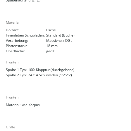
Spaltenaufteilung:
2:1
Material
Holzart:
Esche
Innenleben Schubladen:
Standard (Buche)
Verarbeitung:
Massivholz DGL
Plattenstärke:
18 mm
Oberfläche:
geölt
Fronten
Spalte 1 Typ:
100: Klapptür (durchgehend)
Spalte 2 Typ:
242: 4 Schubladen (1:2:2:2)
Fronten
Material:
wie Korpus
Griffe