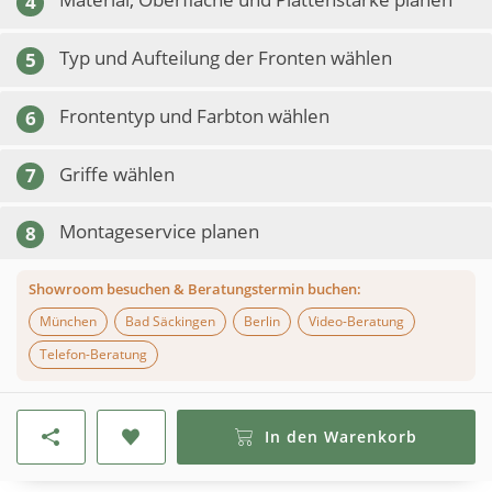
4
Typ und Aufteilung der Fronten wählen
5
Frontentyp und Farbton wählen
6
Griffe wählen
7
Montageservice planen
8
Showroom besuchen & Beratungstermin buchen:
München
Bad Säckingen
Berlin
Video-Beratung
Telefon-Beratung
In den Warenkorb