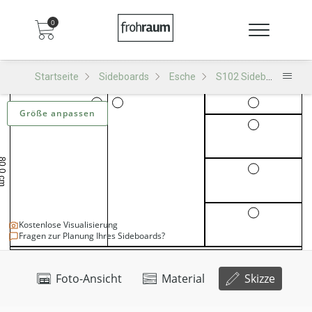
0
Startseite
Sideboards
Esche
S102 Sideboard
S
Größe anpassen
Kostenlose Visualisierung
Fragen zur Planung Ihres Sideboards?
Foto-Ansicht
Material
Skizze