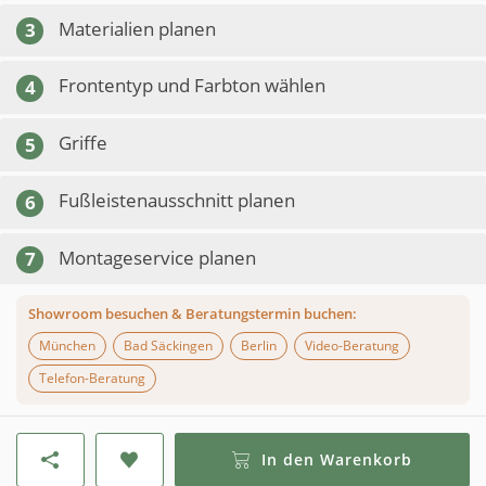
Materialien planen
3
Frontentyp und Farbton wählen
4
Griffe
5
Fußleistenausschnitt planen
6
Montageservice planen
7
Showroom besuchen & Beratungstermin buchen:
München
Bad Säckingen
Berlin
Video-Beratung
Telefon-Beratung
In den Warenkorb