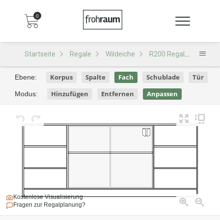
0
Startseite
Regale
Wildeiche
R200 Regal
R200 -
Korpus
Spalte
Fach
Schublade
Tür
Ebene:
Hinzufügen
Entfernen
Anpassen
Modus:
Kostenlose Visualisierung
Fragen zur Regalplanung?