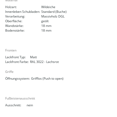
Material
Holzart:
Wildeiche
Innenleben Schubladen:
Standard (Buche)
Verarbeitung:
Massivholz DGL
Oberfläche:
geölt
Wandstärke:
18 mm
Bodenstärke:
18 mm
Fronten
Lackfront Typ:
Matt
Lackfront Farbe:
RAL 3022 - Lachsrot
Griffe
Öffnungssystem:
Grifflos (Push to open)
Fußleistenausschnitt
Ausschnitt:
nein