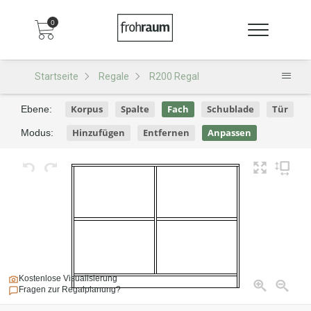
0
Startseite
Regale
R200 Regal
Korpus
Spalte
Fach
Schublade
Tür
Ebene:
Hinzufügen
Entfernen
Anpassen
Modus:
Kostenlose Visualisierung
Fragen zur Regalplanung?