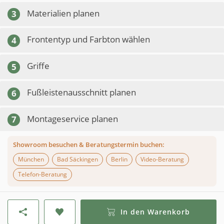
Materialien planen
3
Frontentyp und Farbton wählen
4
Griffe
5
Fußleistenausschnitt planen
6
Montageservice planen
7
Showroom besuchen & Beratungstermin buchen:
München
Bad Säckingen
Berlin
Video-Beratung
Telefon-Beratung
In den Warenkorb