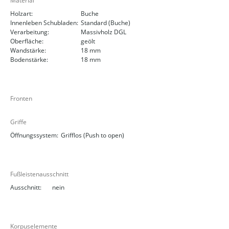
Material
Holzart:
Buche
Innenleben Schubladen:
Standard (Buche)
Verarbeitung:
Massivholz DGL
Oberfläche:
geölt
Wandstärke:
18 mm
Bodenstärke:
18 mm
Fronten
Griffe
Öffnungssystem:
Grifflos (Push to open)
Fußleistenausschnitt
Ausschnitt:
nein
Korpuselemente