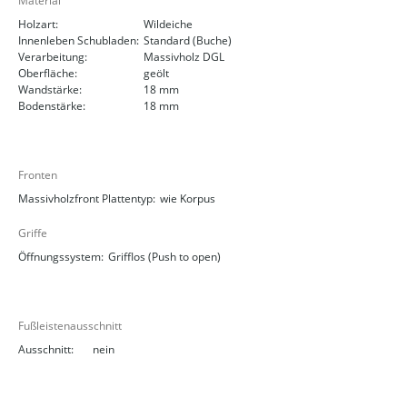
Material
Holzart:
Wildeiche
Innenleben Schubladen:
Standard (Buche)
Verarbeitung:
Massivholz DGL
Oberfläche:
geölt
Wandstärke:
18 mm
Bodenstärke:
18 mm
Fronten
Massivholzfront Plattentyp:
wie Korpus
Griffe
Öffnungssystem:
Grifflos (Push to open)
Fußleistenausschnitt
Ausschnitt:
nein