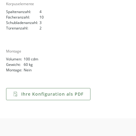
Korpuselemente
Spaltenanzahl:
4
Fächeranzahl:
10
Schubladenanzahl:
3
Türenanzahl:
2
Montage
Volumen:
100 cdm
Gewicht:
60 kg
Montage:
Nein
Ihre Konfiguration als PDF