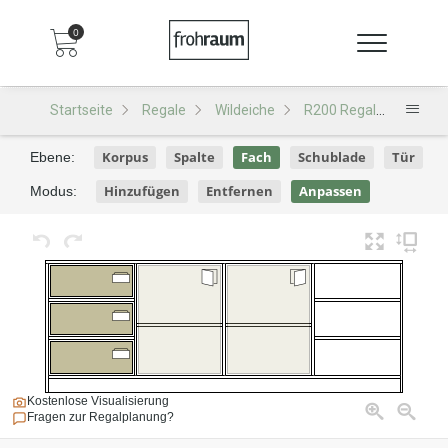
0
Startseite
Regale
Wildeiche
R200 Regal
R200 -
Korpus
Spalte
Fach
Schublade
Tür
Ebene:
Hinzufügen
Entfernen
Anpassen
Modus:
Kostenlose Visualisierung
Fragen zur Regalplanung?