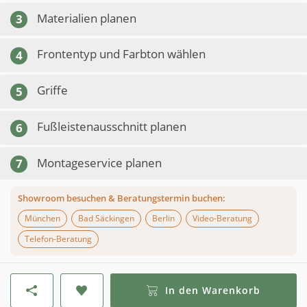
Materialien planen
3
Frontentyp und Farbton wählen
4
Griffe
5
Fußleistenausschnitt planen
6
Montageservice planen
7
Showroom besuchen & Beratungstermin buchen:
München
Bad Säckingen
Berlin
Video-Beratung
Telefon-Beratung
In den Warenkorb