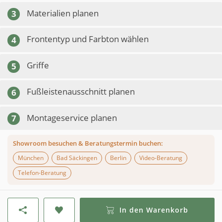
Materialien planen
3
Frontentyp und Farbton wählen
4
Griffe
5
Fußleistenausschnitt planen
6
Montageservice planen
7
Showroom besuchen & Beratungstermin buchen:
München
Bad Säckingen
Berlin
Video-Beratung
Telefon-Beratung
In den Warenkorb