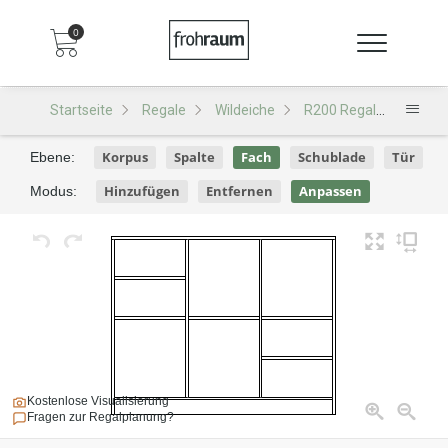
0
Startseite
Regale
Wildeiche
R200 Regal
R200 -
Korpus
Spalte
Fach
Schublade
Tür
Ebene:
Hinzufügen
Entfernen
Anpassen
Modus:
Kostenlose Visualisierung
Fragen zur Regalplanung?