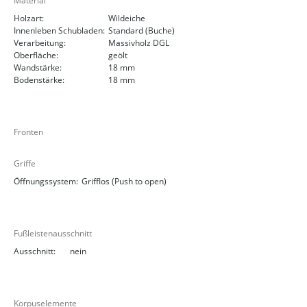
Material
Holzart:
Wildeiche
Innenleben Schubladen:
Standard (Buche)
Verarbeitung:
Massivholz DGL
Oberfläche:
geölt
Wandstärke:
18 mm
Bodenstärke:
18 mm
Fronten
Griffe
Öffnungssystem:
Grifflos (Push to open)
Fußleistenausschnitt
Ausschnitt:
nein
Korpuselemente