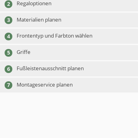
Regaloptionen
2
Materialien planen
3
Frontentyp und Farbton wählen
4
Griffe
5
Fußleistenausschnitt planen
6
Montageservice planen
7