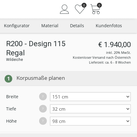
0
0
Konfigurator
Material
Details
Kundenfotos
R200 - Design 115
€ 1.940,00
Regal
Angemeldet bleiben
inkl. 20% MwSt.
Kostenloser Versand nach Österreich
Wildeiche
Passwort vergessen?
Lieferzeit: ca. 6 - 8 Wochen
Neuer Kunde? Jetzt registrieren
Korpusmaße planen
1
Breite
?
Tiefe
?
Höhe
?