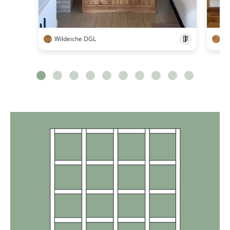
Wildeiche DGL
Wi