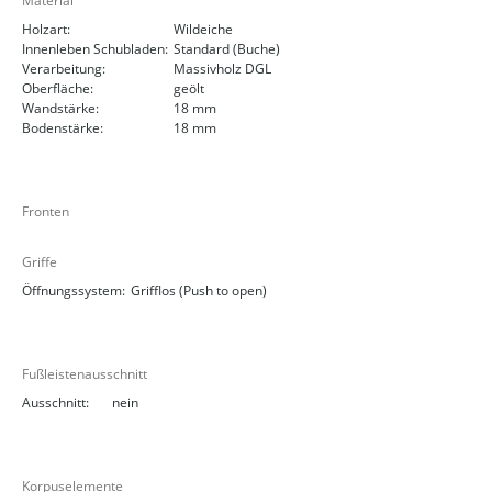
Material
Holzart:
Wildeiche
Innenleben Schubladen:
Standard (Buche)
Verarbeitung:
Massivholz DGL
Oberfläche:
geölt
Wandstärke:
18 mm
Bodenstärke:
18 mm
Fronten
Griffe
Öffnungssystem:
Grifflos (Push to open)
Fußleistenausschnitt
Ausschnitt:
nein
Korpuselemente