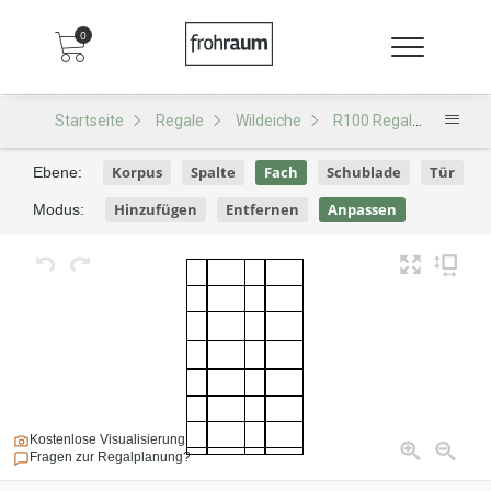
0
Startseite
Regale
Wildeiche
R100 Regal
R100 -
Korpus
Spalte
Fach
Schublade
Tür
Ebene:
Hinzufügen
Entfernen
Anpassen
Modus:
Kostenlose Visualisierung
Fragen zur Regalplanung?