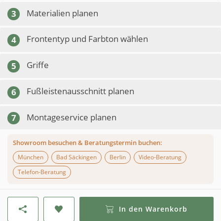
Materialien planen
3
Frontentyp und Farbton wählen
4
Griffe
5
Fußleistenausschnitt planen
6
Montageservice planen
7
Showroom besuchen & Beratungstermin buchen:
München
Bad Säckingen
Berlin
Video-Beratung
Telefon-Beratung
In den Warenkorb