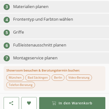
Materialien planen
3
Frontentyp und Farbton wählen
4
Griffe
5
Fußleistenausschnitt planen
6
Montageservice planen
7
Showroom besuchen & Beratungstermin buchen:
München
Bad Säckingen
Berlin
Video-Beratung
Telefon-Beratung
In den Warenkorb