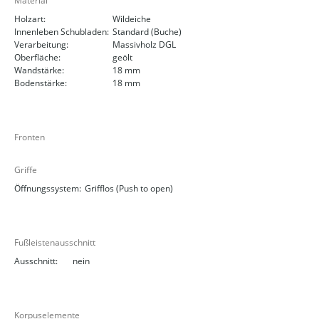
Material
Holzart:
Wildeiche
Innenleben Schubladen:
Standard (Buche)
Verarbeitung:
Massivholz DGL
Oberfläche:
geölt
Wandstärke:
18 mm
Bodenstärke:
18 mm
Fronten
Griffe
Öffnungssystem:
Grifflos (Push to open)
Fußleistenausschnitt
Ausschnitt:
nein
Korpuselemente