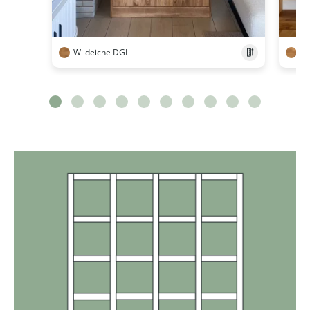
Wildeiche DGL
Wi