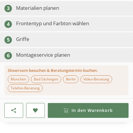
Materialien planen
3
Frontentyp und Farbton wählen
4
Griffe
5
Montageservice planen
6
Showroom besuchen & Beratungstermin buchen:
München
Bad Säckingen
Berlin
Video-Beratung
Telefon-Beratung
In den Warenkorb