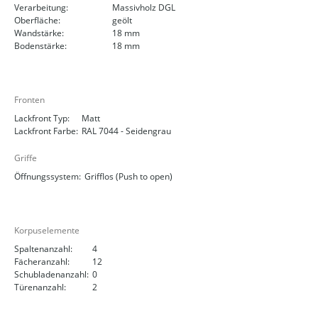
Verarbeitung:
Massivholz DGL
Oberfläche:
geölt
Wandstärke:
18 mm
Bodenstärke:
18 mm
Fronten
Lackfront Typ:
Matt
Lackfront Farbe:
RAL 7044 - Seidengrau
Griffe
Öffnungssystem:
Grifflos (Push to open)
Korpuselemente
Spaltenanzahl:
4
Fächeranzahl:
12
Schubladenanzahl:
0
Türenanzahl:
2