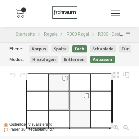
0
Startseite
Regale
R300 Regal
R300 - Design 148
Korpus
Spalte
Fach
Schublade
Tür
Ebene:
Hinzufügen
Entfernen
Anpassen
Modus:
Kostenlose Visualisierung
Fragen zur Regalplanung?