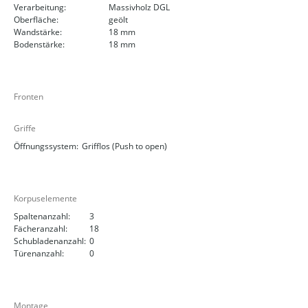
Verarbeitung:
Massivholz DGL
Oberfläche:
geölt
Wandstärke:
18 mm
Bodenstärke:
18 mm
Fronten
Griffe
Öffnungssystem:
Grifflos (Push to open)
Korpuselemente
Spaltenanzahl:
3
Fächeranzahl:
18
Schubladenanzahl:
0
Türenanzahl:
0
Montage