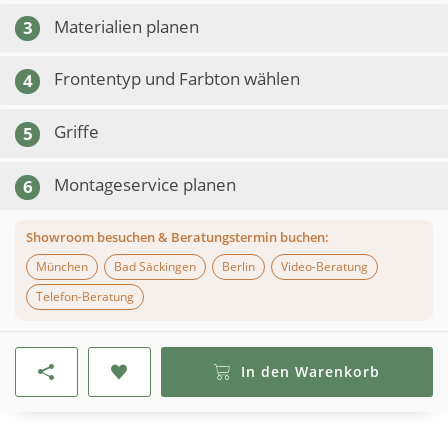
Materialien planen
3
Frontentyp und Farbton wählen
4
Griffe
5
Montageservice planen
6
Showroom besuchen & Beratungstermin buchen:
München
Bad Säckingen
Berlin
Video-Beratung
Telefon-Beratung
In den Warenkorb