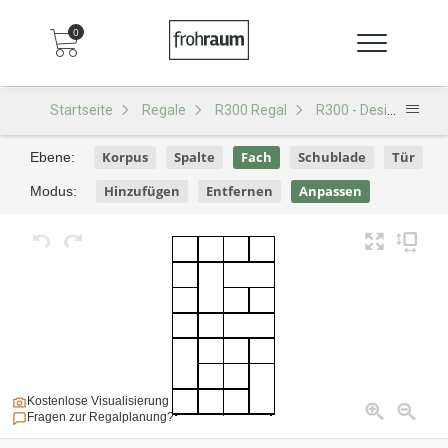
0
Startseite
Regale
R300 Regal
R300 - Design D126
Korpus
Spalte
Fach
Schublade
Tür
Ebene:
Hinzufügen
Entfernen
Anpassen
Modus:
Kostenlose Visualisierung
Fragen zur Regalplanung?