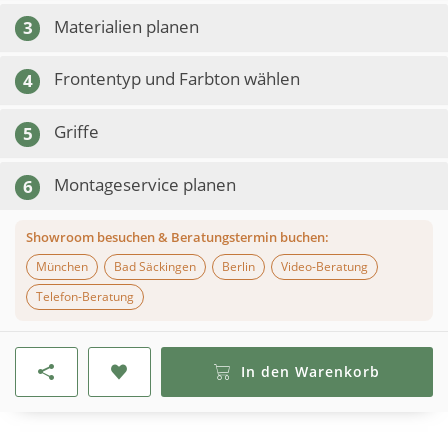
Materialien planen
3
Frontentyp und Farbton wählen
4
Griffe
5
Montageservice planen
6
Showroom besuchen & Beratungstermin buchen:
München
Bad Säckingen
Berlin
Video-Beratung
Telefon-Beratung
In den Warenkorb