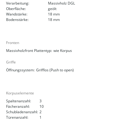
Verarbeitung:
Massivholz DGL
Oberfläche:
geölt
Wandstärke:
18 mm
Bodenstärke:
18 mm
Fronten
Massivholzfront Plattentyp:
wie Korpus
Griffe
Öffnungssystem:
Grifflos (Push to open)
Korpuselemente
Spaltenanzahl:
3
Fächeranzahl:
10
Schubladenanzahl:
2
Türenanzahl:
1