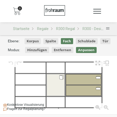
0
Startseite
Regale
R300 Regal
R300 - Design D124
Korpus
Spalte
Fach
Schublade
Tür
Ebene:
Hinzufügen
Entfernen
Anpassen
Modus:
Kostenlose Visualisierung
Fragen zur Regalplanung?