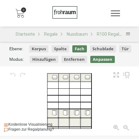
0
Startseite
Regale
Nussbaum
R100 Regal
R100 
Korpus
Spalte
Fach
Schublade
Tür
Ebene:
Hinzufügen
Entfernen
Anpassen
Modus:
Kostenlose Visualisierung
Fragen zur Regalplanung?