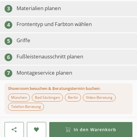
Materialien planen
3
Frontentyp und Farbton wählen
4
Griffe
5
Fußleistenausschnitt planen
6
Montageservice planen
7
Showroom besuchen & Beratungstermin buchen:
München
Bad Säckingen
Berlin
Video-Beratung
Telefon-Beratung
In den Warenkorb