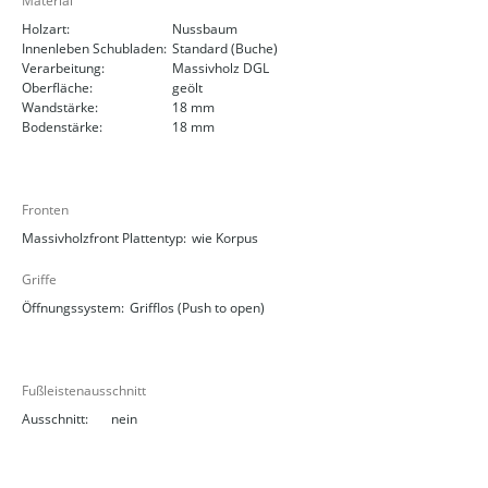
Material
Holzart:
Nussbaum
Innenleben Schubladen:
Standard (Buche)
Verarbeitung:
Massivholz DGL
Oberfläche:
geölt
Wandstärke:
18 mm
Bodenstärke:
18 mm
Fronten
Massivholzfront Plattentyp:
wie Korpus
Griffe
Öffnungssystem:
Grifflos (Push to open)
Fußleistenausschnitt
Ausschnitt:
nein