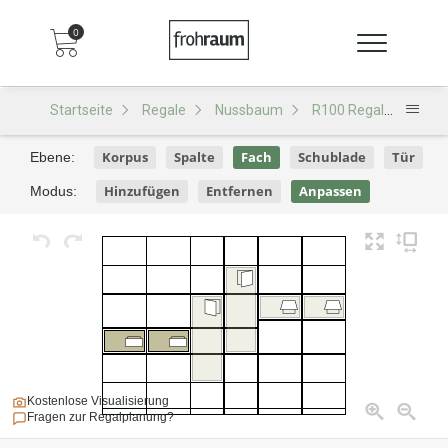
0
Startseite
Regale
Nussbaum
R100 Regal
R100 
Korpus
Spalte
Fach
Schublade
Tür
Ebene:
Hinzufügen
Entfernen
Anpassen
Modus:
Kostenlose Visualisierung
Fragen zur Regalplanung?