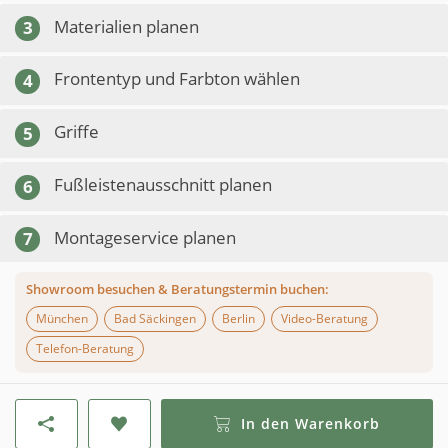
Materialien planen
3
Frontentyp und Farbton wählen
4
Griffe
5
Fußleistenausschnitt planen
6
Montageservice planen
7
Showroom besuchen & Beratungstermin buchen:
München
Bad Säckingen
Berlin
Video-Beratung
Telefon-Beratung
In den Warenkorb