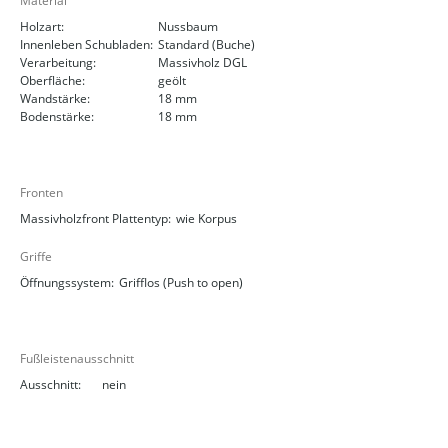
Material
Holzart:
Nussbaum
Innenleben Schubladen:
Standard (Buche)
Verarbeitung:
Massivholz DGL
Oberfläche:
geölt
Wandstärke:
18 mm
Bodenstärke:
18 mm
Fronten
Massivholzfront Plattentyp:
wie Korpus
Griffe
Öffnungssystem:
Grifflos (Push to open)
Fußleistenausschnitt
Ausschnitt:
nein