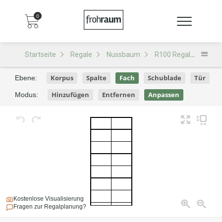
0
Startseite
Regale
Nussbaum
R100 Regal
R100 
Korpus
Spalte
Fach
Schublade
Tür
Ebene:
Hinzufügen
Entfernen
Anpassen
Modus:
Kostenlose Visualisierung
Fragen zur Regalplanung?