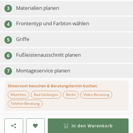
Materialien planen
3
Frontentyp und Farbton wählen
4
Griffe
5
Fußleistenausschnitt planen
6
Montageservice planen
7
Showroom besuchen & Beratungstermin buchen:
München
Bad Säckingen
Berlin
Video-Beratung
Telefon-Beratung
In den Warenkorb