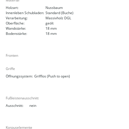
Material
Holzart:
Nussbaum
Innenleben Schubladen:
Standard (Buche)
Verarbeitung:
Massivholz DGL
Oberfläche:
geölt
Wandstärke:
18 mm
Bodenstärke:
18 mm
Fronten
Griffe
Öffnungssystem:
Grifflos (Push to open)
Fußleistenausschnitt
Ausschnitt:
nein
Korpuselemente