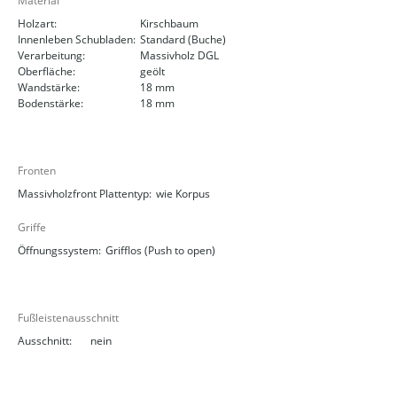
Material
Holzart:
Kirschbaum
Innenleben Schubladen:
Standard (Buche)
Verarbeitung:
Massivholz DGL
Oberfläche:
geölt
Wandstärke:
18 mm
Bodenstärke:
18 mm
Fronten
Massivholzfront Plattentyp:
wie Korpus
Griffe
Öffnungssystem:
Grifflos (Push to open)
Fußleistenausschnitt
Ausschnitt:
nein