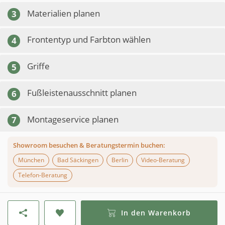
Materialien planen
3
Frontentyp und Farbton wählen
4
Griffe
5
Fußleistenausschnitt planen
6
Montageservice planen
7
Showroom besuchen & Beratungstermin buchen:
München
Bad Säckingen
Berlin
Video-Beratung
Telefon-Beratung
In den Warenkorb