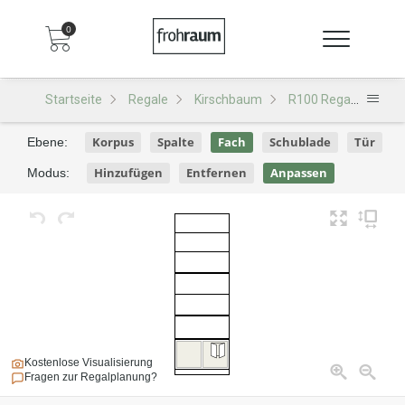
0
Startseite
Regale
Kirschbaum
R100 Regal
R100
Korpus
Spalte
Fach
Schublade
Tür
Ebene:
Hinzufügen
Entfernen
Anpassen
Modus:
Kostenlose Visualisierung
Fragen zur Regalplanung?