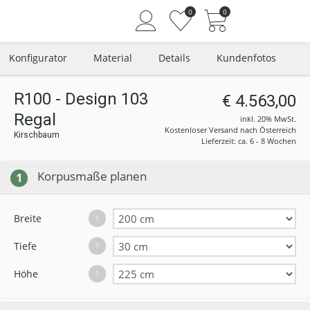
0
0
Konfigurator
Material
Details
Kundenfotos
R100 - Design 103
€ 4.563,00
Regal
Angemeldet bleiben
inkl. 20% MwSt.
Kostenloser Versand nach Österreich
Kirschbaum
Passwort vergessen?
Lieferzeit: ca. 6 - 8 Wochen
Neuer Kunde? Jetzt registrieren
Korpusmaße planen
1
Breite
?
Tiefe
?
Höhe
?