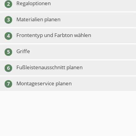
Regaloptionen
2
Materialien planen
3
Frontentyp und Farbton wählen
4
Griffe
5
Fußleistenausschnitt planen
6
Montageservice planen
7